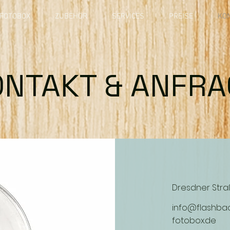
FOTOBOX
ZUBEHÖR
SERVICES
PREISE
KO
ONTAKT & ANFRA
Dresdner Straß
info@flashba
fotobox.de