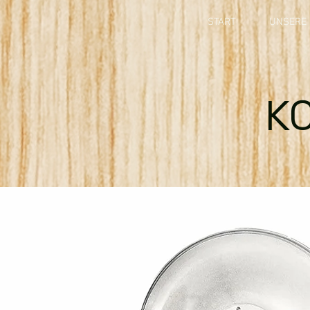
START
UNSERE 
K