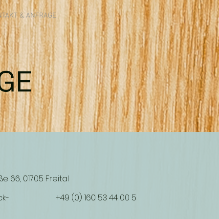
NTAKT & ANFRAGE
GE
e 66, 01705 Freital
ck-
+49 (0) 160 53 44 00 5